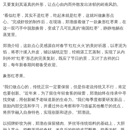
又要复刻其逼真的外形，让点心由内而外散发出浓郁的岭南风韵。
“看似红枣，其实不是红枣，吃起来就是红枣，这就叫做象形点
心。”完成虾饺的制作后，在现场，郑渤接着做了一款象形红枣果，在
这一双巧手中脱胎换骨，变成了几可乱真的“南国红枣”，静静地躺在
蒸笼里。
郑渤介绍，这款点心灵感源自对春节‘红红火火’的美好祈愿，以枣泥为
馅，将枣汁揉入外皮，辅以锡纸定型，经精湛工艺蒸制，实现了从内
到外对“红枣”形态的完美复刻，既应了节日的景，又讨了吉祥的口
彩，每年新春期间都备受欢迎。
象形红枣果。
“我们做点心的，传统正宗一定要保留，但是你老说传统又不行，肯定
也要创新。”近年来，为了留住年轻食客的味蕾，郑渤始终在传承中寻
找突破，用创新赋予老味道新的生命力。“我们每季度都要研发新品，
鼓励内部交流和学习，并通过外出考察和学习借鉴其他餐厅的优点，
将所学融入自身特色，实现创新和进步。”郑渤说。
以招牌虾饺为例，郑渤在保留猪肉、笋丝等传统馅料的基础上，大胆
融入芝士、奶酪等现代食材，改良后的虾饺皮层酥脆、奶香浓郁，既