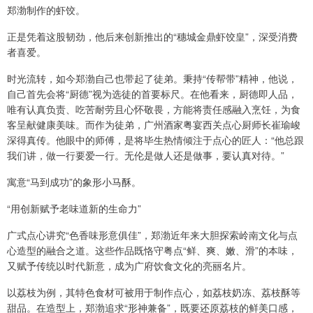
郑渤制作的虾饺。
正是凭着这股韧劲，他后来创新推出的“穗城金鼎虾饺皇”，深受消费
者喜爱。
时光流转，如今郑渤自己也带起了徒弟。秉持“传帮带”精神，他说，
自己首先会将“厨德”视为选徒的首要标尺。在他看来，厨德即人品，
唯有认真负责、吃苦耐劳且心怀敬畏，方能将责任感融入烹饪，为食
客呈献健康美味。而作为徒弟，广州酒家粤宴西关点心厨师长崔瑜峻
深得真传。他眼中的师傅，是将毕生热情倾注于点心的匠人：“他总跟
我们讲，做一行要爱一行。无伦是做人还是做事，要认真对待。”
寓意“马到成功”的象形小马酥。
“用创新赋予老味道新的生命力”
广式点心讲究“色香味形意俱佳”，郑渤近年来大胆探索岭南文化与点
心造型的融合之道。这些作品既恪守粤点“鲜、爽、嫩、滑”的本味，
又赋予传统以时代新意，成为广府饮食文化的亮丽名片。
以荔枝为例，其特色食材可被用于制作点心，如荔枝奶冻、荔枝酥等
甜品。在造型上，郑渤追求“形神兼备”，既要还原荔枝的鲜美口感，