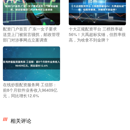
配资门户首页 广东一女子要求
十大正规配资平台 三榜胜率破
送货上门被留言骚扰，邮政管理
56%！大禹超标实锤，但胜率很
部门对涉事网点立案调查
高，为啥拿不到金牌？
在线炒股配资服务网 工信部：
前8个月软件业务收入96409亿
元，同比增长12.6%
相关评论