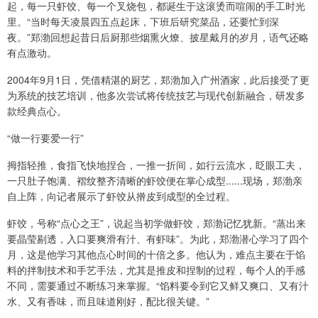
起，每一只虾饺、每一个叉烧包，都诞生于这滚烫而喧闹的手工时光
里。“当时每天凌晨四五点起床，下班后研究菜品，还要忙到深
夜。”郑渤回想起昔日后厨那些烟熏火燎、披星戴月的岁月，语气还略
有点激动。
2004年9月1日，凭借精湛的厨艺，郑渤加入广州酒家，此后接受了更
为系统的技艺培训，他多次尝试将传统技艺与现代创新融合，研发多
款经典点心。
“做一行要爱一行”
拇指轻推，食指飞快地捏合，一推一折间，如行云流水，眨眼工夫，
一只肚子饱满、褶纹整齐清晰的虾饺便在掌心成型......现场，郑渤亲
自上阵，向记者展示了虾饺从擀皮到成型的全过程。
虾饺，号称“点心之王”，说起当初学做虾饺，郑渤记忆犹新。“蒸出来
要晶莹剔透，入口要爽滑有汁、有虾味”。为此，郑渤潜心学习了四个
月，这是他学习其他点心时间的十倍之多。他认为，难点主要在于馅
料的拌制技术和手艺手法，尤其是推皮和捏制的过程，每个人的手感
不同，需要通过不断练习来掌握。“馅料要令到它又鲜又爽口、又有汁
水、又有香味，而且味道刚好，配比很关键。”