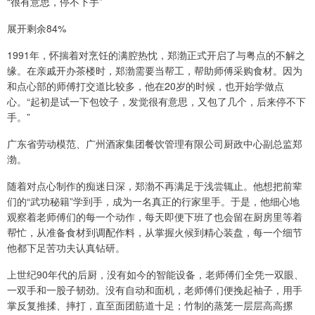
“很有意思，停不下手”
展开剩余84%
1991年，怀揣着对烹饪的满腔热忱，郑渤正式开启了与粤点的不解之
缘。在亲戚开办茶楼时，郑渤需要当帮工，帮助师傅采购食材。因为
和点心部的师傅打交道比较多，他在20岁的时候，也开始学做点
心。“起初是试一下包饺子，发觉很有意思，又包了几个，后来停不下
手。”
广东省劳动模范、广州酒家集团餐饮管理有限公司厨政中心副总监郑
渤。
随着对点心制作的痴迷日深，郑渤不再满足于浅尝辄止。他想把前辈
们的“武功秘籍”学到手，成为一名真正的行家里手。于是，他细心地
观察着老师傅们的每一个动作，每天即便下班了也会留在厨房里等着
帮忙，从准备食材到调配作料，从掌握火候到精心装盘，每一个细节
他都下足苦功夫认真钻研。
上世纪90年代的后厨，没有如今的智能设备，老师傅们全凭一双眼、
一双手和一股子韧劲。没有自动和面机，老师傅们便挽起袖子，用手
掌反复推揉、摔打，直至面团筋道十足；竹制的蒸笼一层层高高摞