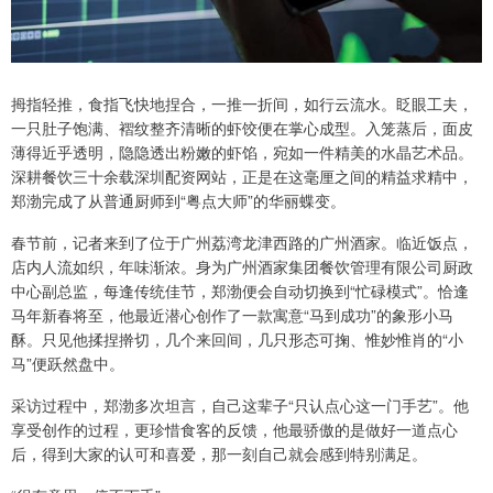
拇指轻推，食指飞快地捏合，一推一折间，如行云流水。眨眼工夫，
一只肚子饱满、褶纹整齐清晰的虾饺便在掌心成型。入笼蒸后，面皮
薄得近乎透明，隐隐透出粉嫩的虾馅，宛如一件精美的水晶艺术品。
深耕餐饮三十余载深圳配资网站，正是在这毫厘之间的精益求精中，
郑渤完成了从普通厨师到“粤点大师”的华丽蝶变。
春节前，记者来到了位于广州荔湾龙津西路的广州酒家。临近饭点，
店内人流如织，年味渐浓。身为广州酒家集团餐饮管理有限公司厨政
中心副总监，每逢传统佳节，郑渤便会自动切换到“忙碌模式”。恰逢
马年新春将至，他最近潜心创作了一款寓意“马到成功”的象形小马
酥。只见他揉捏擀切，几个来回间，几只形态可掬、惟妙惟肖的“小
马”便跃然盘中。
采访过程中，郑渤多次坦言，自己这辈子“只认点心这一门手艺”。他
享受创作的过程，更珍惜食客的反馈，他最骄傲的是做好一道点心
后，得到大家的认可和喜爱，那一刻自己就会感到特别满足。