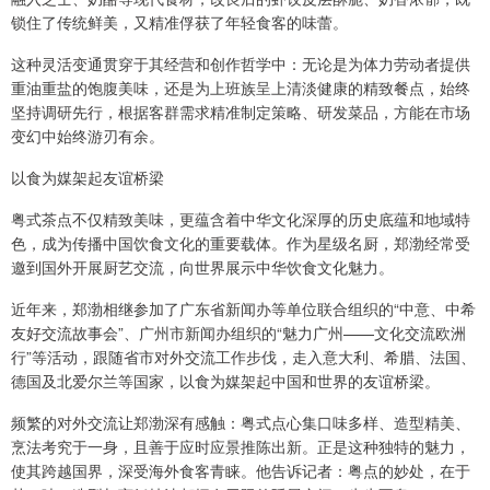
锁住了传统鲜美，又精准俘获了年轻食客的味蕾。
这种灵活变通贯穿于其经营和创作哲学中：无论是为体力劳动者提供
重油重盐的饱腹美味，还是为上班族呈上清淡健康的精致餐点，始终
坚持调研先行，根据客群需求精准制定策略、研发菜品，方能在市场
变幻中始终游刃有余。
以食为媒架起友谊桥梁
粤式茶点不仅精致美味，更蕴含着中华文化深厚的历史底蕴和地域特
色，成为传播中国饮食文化的重要载体。作为星级名厨，郑渤经常受
邀到国外开展厨艺交流，向世界展示中华饮食文化魅力。
近年来，郑渤相继参加了广东省新闻办等单位联合组织的“中意、中希
友好交流故事会”、广州市新闻办组织的“魅力广州——文化交流欧洲
行”等活动，跟随省市对外交流工作步伐，走入意大利、希腊、法国、
德国及北爱尔兰等国家，以食为媒架起中国和世界的友谊桥梁。
频繁的对外交流让郑渤深有感触：粤式点心集口味多样、造型精美、
烹法考究于一身，且善于应时应景推陈出新。正是这种独特的魅力，
使其跨越国界，深受海外食客青睐。他告诉记者：粤点的妙处，在于